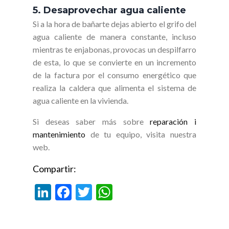
5. Desaprovechar agua caliente
Si a la hora de bañarte dejas abierto el grifo del
agua caliente de manera constante, incluso
mientras te enjabonas, provocas un despilfarro
de esta, lo que se convierte en un incremento
de la factura por el consumo energético que
realiza la caldera que alimenta el sistema de
agua caliente en la vivienda.
Si deseas saber más sobre
reparación i
mantenimiento
de tu equipo, visita nuestra
web.
Compartir:
Li
F
T
W
n
ac
w
h
ke
e
itt
at