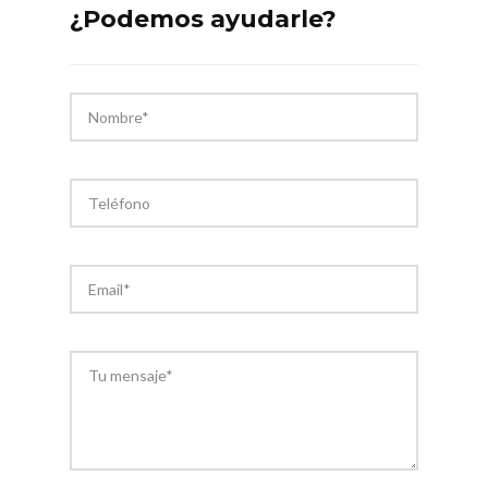
¿Podemos ayudarle?
o
p
k
p