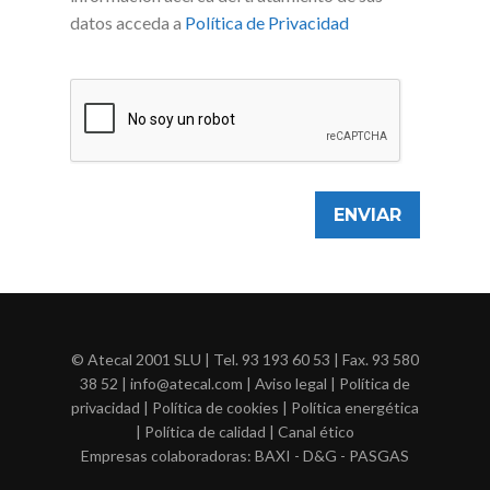
datos acceda a
Política de Privacidad
© Atecal 2001 SLU | Tel.
93 193 60 53
| Fax. 93 580
38 52 | info@atecal.com |
Aviso legal
|
Política de
privacidad
|
Política de cookies
|
Política energética
|
Política de calidad
|
Canal ético
Empresas colaboradoras:
BAXI
-
D&G
-
PASGAS