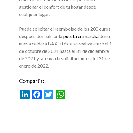
gestionar el confort de tu hogar desde
cualquier lugar.
Puede solicitar el reembolso de los 200 euros
después de realizar la
puesta en marcha
de su
nueva caldera BAXI si ésta se realiza entre el 1
de octubre de 2021 hasta el 31 de diciembre
de 2021 y se envía la solicitud antes del 31 de
enero de 2022.
Compartir:
Li
F
T
W
n
ac
w
h
ke
e
itt
at
dI
b
er
s
n
o
A