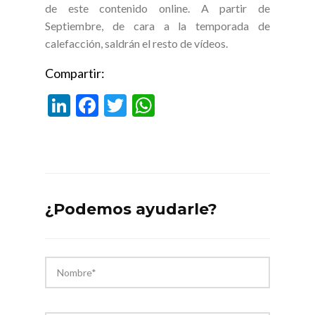
de este contenido online. A partir de
Septiembre, de cara a la temporada de
calefacción, saldrán el resto de vídeos.
Compartir:
Li
F
T
W
n
ac
w
h
ke
e
itt
at
dI
b
er
s
n
o
A
¿Podemos ayudarle?
o
p
k
p