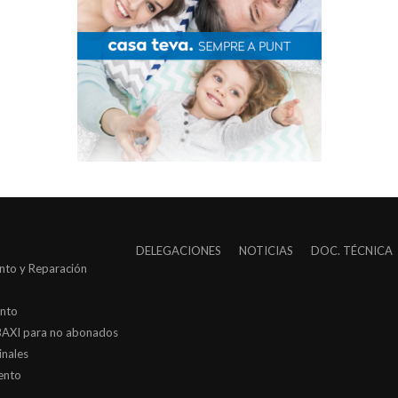
DELEGACIONES
NOTICIAS
DOC. TÉCNICA
nto y Reparación
ento
l BAXI para no abonados
inales
ento