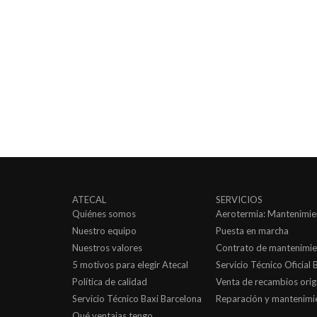
ATECAL
SERVICIOS
Quiénes somos
Aerotermia: Mantenimie
Nuestro equipo
Puesta en marcha
Nuestros valores
Contrato de mantenimi
5 motivos para elegir Atecal
Servicio Técnico Oficia
Política de calidad
Venta de recambios orig
Servicio Técnico Baxi Barcelona
Reparación y mantenimi
Qué ventajas tengo